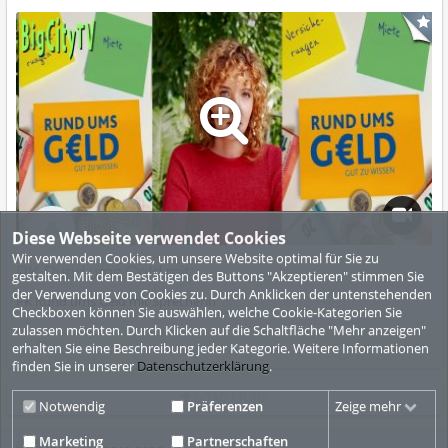
BigCityTV
Diese Webseite verwendet Cookies
Wir verwenden Cookies, um unsere Website optimal für Sie zu
PK Rund ums Geld mit...
gestalten. Mit dem Bestätigen des Buttons "Akzeptieren" stimmen Sie
der Verwendung von Cookies zu. Durch Anklicken der untenstehenden
PK Rund ums Geld mit Sprecherin
Checkboxen können Sie auswählen, welche Cookie-Kategorien Sie
zulassen möchten. Durch Klicken auf die Schaltfläche "Mehr anzeigen"
07:00
erhalten Sie eine Beschreibung jeder Kategorie. Weitere Informationen
finden Sie in unserer
Datenschutzerklärung
.
LOAD MORE
Notwendig
Präferenzen
Zeige mehr
Marketing
Partnerschaften