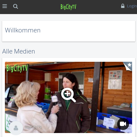
MENÜ
Suche
Login
Willkommen
Alle Medien
BigCityTV