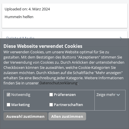
Uploaded on:
4. März 2024
Hummeln helfen
Related Media
Diese Webseite verwendet Cookies
Wir verwenden Cookies, um unsere Website optimal für Sie zu
© ViMP GmbH 2010-2026
Desktop Version
gestalten. Mit dem Bestätigen des Buttons "Akzeptieren" stimmen Sie
Nutzungsbedingungen
Datenschutzbestimmungen
Impressum
der Verwendung von Cookies zu. Durch Anklicken der untenstehenden
Checkboxen können Sie auswählen, welche Cookie-Kategorien Sie
zulassen möchten. Durch Klicken auf die Schaltfläche "Mehr anzeigen"
Video CMS powered by
ViMP (Ultimate)
© 2010-2026
erhalten Sie eine Beschreibung jeder Kategorie. Weitere Informationen
finden Sie in unserer
Datenschutzerklärung
.
Notwendig
Präferenzen
Zeige mehr
Marketing
Partnerschaften
Auswahl zustimmen
Allen zustimmen