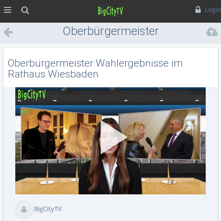
MENÜ
Suche
Login
Oberbürgermeister
Wahlergebnisse im Rathaus
Wiesbaden
Oberbürgermeister Wahlergebnisse im
Rathaus Wiesbaden
Vid
BigCityTV