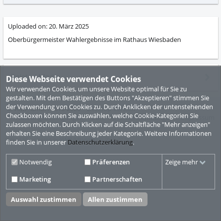
abs
Uploaded on:
20. März 2025
Oberbürgermeister Wahlergebnisse im Rathaus Wiesbaden
Related Media
Diese Webseite verwendet Cookies
Wir verwenden Cookies, um unsere Website optimal für Sie zu
gestalten. Mit dem Bestätigen des Buttons "Akzeptieren" stimmen Sie
der Verwendung von Cookies zu. Durch Anklicken der untenstehenden
© ViMP GmbH 2010-2026
Desktop Version
Checkboxen können Sie auswählen, welche Cookie-Kategorien Sie
Nutzungsbedingungen
Datenschutzbestimmungen
Impressum
zulassen möchten. Durch Klicken auf die Schaltfläche "Mehr anzeigen"
erhalten Sie eine Beschreibung jeder Kategorie. Weitere Informationen
Video CMS powered by
ViMP (Ultimate)
© 2010-2026
finden Sie in unserer
Datenschutzerklärung
.
Notwendig
Präferenzen
Zeige mehr
Marketing
Partnerschaften
Auswahl zustimmen
Allen zustimmen