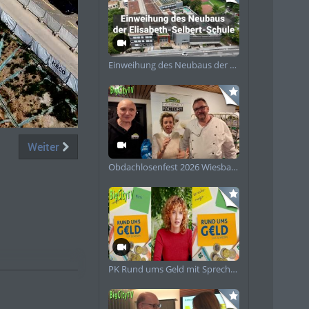
Einweihung des Neubaus der Elisabeth-Selbert-Schule
piele
Weiter
Obdachlosenfest 2026 Wiesbaden
PK Rund ums Geld mit Sprecherin