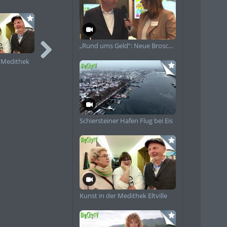
„Rund ums Geld“: Neue Broschüre informiert Frauen zu Finanzen
r Medithek
Neues schwimmendes
Frauensteiner
Bootshaus in
Mittelaltermarkt
Schierstein
Impressionen 2025
angekommen
Schiersteiner Hafen Flug bei Eis
Kunst in der Medithek Eltville