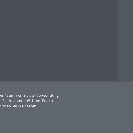
Links
eren" stimmen Sie der Verwendung
 Sie zulassen möchten. Durch
gungen
Mobile
finden Sie in unserer
stimmungen
mung