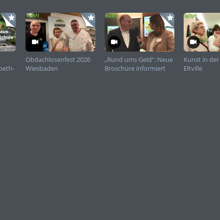
Obdachlosenfest 2026
„Rund ums Geld“: Neue
Kunst in de
beth-
Wiesbaden
Broschüre informiert
Eltville
Frauen zu Finanzen