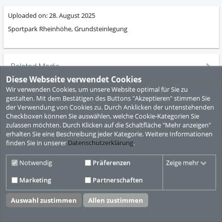
Uploaded on:
28. August 2025
Sportpark Rheinhöhe, Grundsteinlegung
Related Media
Diese Webseite verwendet Cookies
Wir verwenden Cookies, um unsere Website optimal für Sie zu
© ViMP GmbH 2010-2026
Desktop Version
gestalten. Mit dem Bestätigen des Buttons "Akzeptieren" stimmen Sie
Nutzungsbedingungen
Datenschutzbestimmungen
Impressum
der Verwendung von Cookies zu. Durch Anklicken der untenstehenden
Checkboxen können Sie auswählen, welche Cookie-Kategorien Sie
zulassen möchten. Durch Klicken auf die Schaltfläche "Mehr anzeigen"
Video CMS powered by
ViMP (Ultimate)
© 2010-2026
erhalten Sie eine Beschreibung jeder Kategorie. Weitere Informationen
finden Sie in unserer
Datenschutzerklärung
.
Notwendig
Präferenzen
Zeige mehr
Marketing
Partnerschaften
Auswahl zustimmen
Allen zustimmen