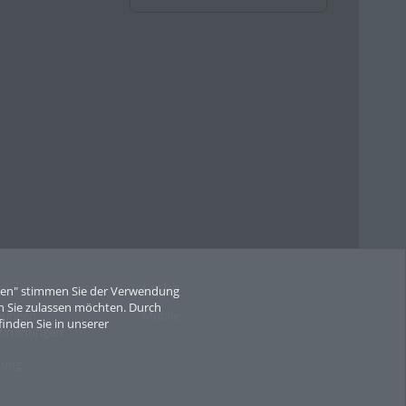
Links
eren" stimmen Sie der Verwendung
 Sie zulassen möchten. Durch
gungen
Mobile
finden Sie in unserer
stimmungen
mung