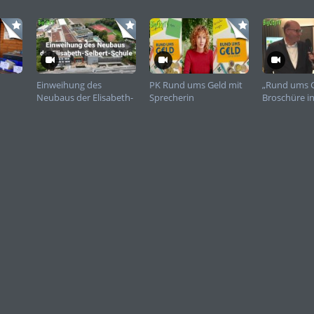
Einweihung des
PK Rund ums Geld mit
„Rund ums G
Neubaus der Elisabeth-
Sprecherin
Broschüre i
Selbert-Schule
Frauen zu F