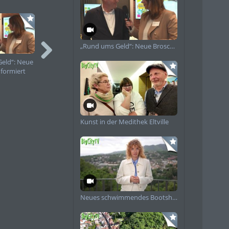
„Rund ums Geld“: Neue Broschüre informiert Frauen zu Finanzen
eld“: Neue
Frauensteiner
Römerfest in
nformiert
Mittelaltermarkt
Wiesbaden –
inanzen
Impressionen 2025
Geschichte zum
Anfassen
Kunst in der Medithek Eltville
Neues schwimmendes Bootshaus in Schierstein angekommen