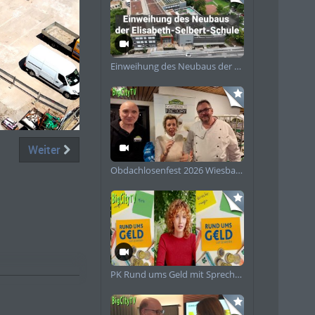
Einweihung des Neubaus der Elisabeth-Selbert-Schule
piele
Weiter
Obdachlosenfest 2026 Wiesbaden
PK Rund ums Geld mit Sprecherin