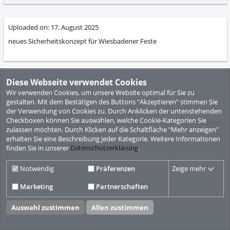
abs
Uploaded on:
17. August 2025
neues Sicherheitskonzept für Wiesbadener Feste
Related Media
Diese Webseite verwendet Cookies
Wir verwenden Cookies, um unsere Website optimal für Sie zu
gestalten. Mit dem Bestätigen des Buttons "Akzeptieren" stimmen Sie
der Verwendung von Cookies zu. Durch Anklicken der untenstehenden
© ViMP GmbH 2010-2026
Desktop Version
Checkboxen können Sie auswählen, welche Cookie-Kategorien Sie
Nutzungsbedingungen
Datenschutzbestimmungen
Impressum
zulassen möchten. Durch Klicken auf die Schaltfläche "Mehr anzeigen"
erhalten Sie eine Beschreibung jeder Kategorie. Weitere Informationen
Video CMS powered by
ViMP (Ultimate)
© 2010-2026
finden Sie in unserer
Datenschutzerklärung
.
Notwendig
Präferenzen
Zeige mehr
Marketing
Partnerschaften
Auswahl zustimmen
Allen zustimmen