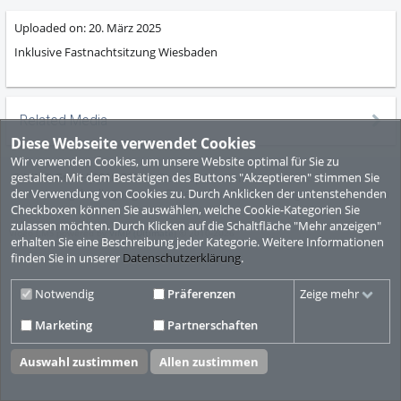
Uploaded on:
20. März 2025
Inklusive Fastnachtsitzung Wiesbaden
Related Media
Diese Webseite verwendet Cookies
Wir verwenden Cookies, um unsere Website optimal für Sie zu
© ViMP GmbH 2010-2026
Desktop Version
gestalten. Mit dem Bestätigen des Buttons "Akzeptieren" stimmen Sie
Nutzungsbedingungen
Datenschutzbestimmungen
Impressum
der Verwendung von Cookies zu. Durch Anklicken der untenstehenden
Checkboxen können Sie auswählen, welche Cookie-Kategorien Sie
zulassen möchten. Durch Klicken auf die Schaltfläche "Mehr anzeigen"
Video CMS powered by
ViMP (Ultimate)
© 2010-2026
erhalten Sie eine Beschreibung jeder Kategorie. Weitere Informationen
finden Sie in unserer
Datenschutzerklärung
.
Notwendig
Präferenzen
Zeige mehr
Marketing
Partnerschaften
Auswahl zustimmen
Allen zustimmen