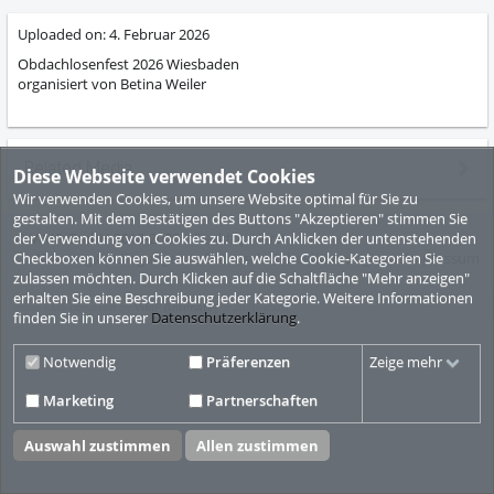
Uploaded on:
4. Februar 2026
Obdachlosenfest 2026 Wiesbaden
organisiert von Betina Weiler
Related Media
Diese Webseite verwendet Cookies
Wir verwenden Cookies, um unsere Website optimal für Sie zu
gestalten. Mit dem Bestätigen des Buttons "Akzeptieren" stimmen Sie
© ViMP GmbH 2010-2026
Desktop Version
der Verwendung von Cookies zu. Durch Anklicken der untenstehenden
Nutzungsbedingungen
Datenschutzbestimmungen
Impressum
Checkboxen können Sie auswählen, welche Cookie-Kategorien Sie
zulassen möchten. Durch Klicken auf die Schaltfläche "Mehr anzeigen"
erhalten Sie eine Beschreibung jeder Kategorie. Weitere Informationen
Video CMS powered by
ViMP (Ultimate)
© 2010-2026
finden Sie in unserer
Datenschutzerklärung
.
Notwendig
Präferenzen
Zeige mehr
Marketing
Partnerschaften
Auswahl zustimmen
Allen zustimmen