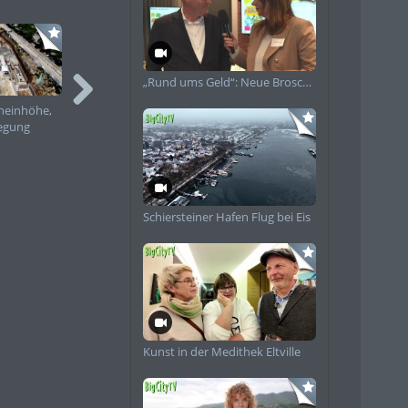
„Rund ums Geld“: Neue Broschüre informiert Frauen zu Finanzen
heinhöhe,
neues
Eröffnung 48.
egung
Sicherheitskonzept für
Rheingauer Weinwoche
Wiesbadener Feste
Schiersteiner Hafen Flug bei Eis
Kunst in der Medithek Eltville