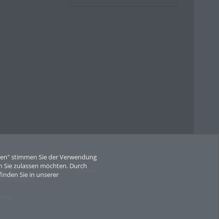
Links
eren" stimmen Sie der Verwendung
 Sie zulassen möchten. Durch
gungen
Mobile
finden Sie in unserer
stimmungen
mung