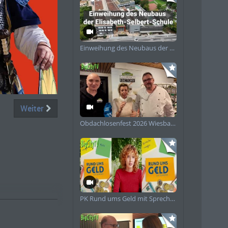
Einweihung des Neubaus der Elisabeth-Selbert-Schule
piele
Weiter
Obdachlosenfest 2026 Wiesbaden
PK Rund ums Geld mit Sprecherin