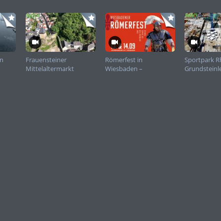
en
Frauensteiner
Römerfest in
Sportpark R
Mittelaltermarkt
Wiesbaden –
Grundsteinl
Impressionen 2025
Geschichte zum
Anfassen