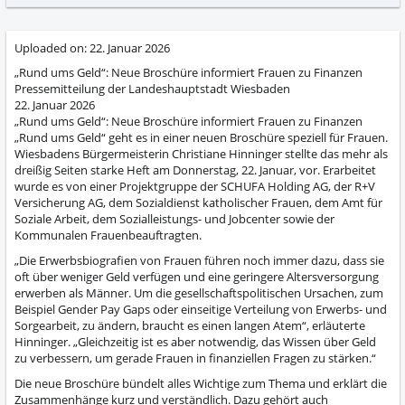
abs
Uploaded on:
22. Januar 2026
„Rund ums Geld“: Neue Broschüre informiert Frauen zu Finanzen
Pressemitteilung der Landeshauptstadt Wiesbaden
22. Januar 2026
„Rund ums Geld“: Neue Broschüre informiert Frauen zu Finanzen
„Rund ums Geld“ geht es in einer neuen Broschüre speziell für Frauen.
Wiesbadens Bürgermeisterin Christiane Hinninger stellte das mehr als
dreißig Seiten starke Heft am Donnerstag, 22. Januar, vor. Erarbeitet
wurde es von einer Projektgruppe der SCHUFA Holding AG, der R+V
Versicherung AG, dem Sozialdienst katholischer Frauen, dem Amt für
Soziale Arbeit, dem Sozialleistungs- und Jobcenter sowie der
Kommunalen Frauenbeauftragten.
„Die Erwerbsbiografien von Frauen führen noch immer dazu, dass sie
oft über weniger Geld verfügen und eine geringere Altersversorgung
erwerben als Männer. Um die gesellschaftspolitischen Ursachen, zum
Beispiel Gender Pay Gaps oder einseitige Verteilung von Erwerbs- und
Sorgearbeit, zu ändern, braucht es einen langen Atem“, erläuterte
Hinninger. „Gleichzeitig ist es aber notwendig, das Wissen über Geld
zu verbessern, um gerade Frauen in finanziellen Fragen zu stärken.“
Die neue Broschüre bündelt alles Wichtige zum Thema und erklärt die
Zusammenhänge kurz und verständlich. Dazu gehört auch