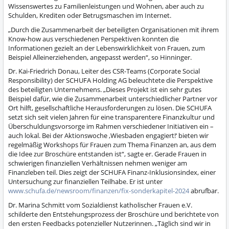
Wissenswertes zu Familienleistungen und Wohnen, aber auch zu
Schulden, Krediten oder Betrugsmaschen im Internet.
„Durch die Zusammenarbeit der beteiligten Organisationen mit ihrem
Know-how aus verschiedenen Perspektiven konnten die
Informationen gezielt an der Lebenswirklichkeit von Frauen, zum
Beispiel Alleinerziehenden, angepasst werden“, so Hinninger.
Dr. Kai-Friedrich Donau, Leiter des CSR-Teams (Corporate Social
Responsibility) der SCHUFA Holding AG beleuchtete die Perspektive
des beteiligten Unternehmens. „Dieses Projekt ist ein sehr gutes
Beispiel dafür, wie die Zusammenarbeit unterschiedlicher Partner vor
Ort hilft, gesellschaftliche Herausforderungen zu lösen. Die SCHUFA
setzt sich seit vielen Jahren für eine transparentere Finanzkultur und
Überschuldungsvorsorge im Rahmen verschiedener Initiativen ein –
auch lokal. Bei der Aktionswoche ‚Wiesbaden engagiert!‘ bieten wir
regelmäßig Workshops für Frauen zum Thema Finanzen an, aus dem
die Idee zur Broschüre entstanden ist“, sagte er. Gerade Frauen in
schwierigen finanziellen Verhältnissen nehmen weniger am
Finanzleben teil. Dies zeigt der SCHUFA Finanz-Inklusionsindex, einer
Untersuchung zur finanziellen Teilhabe. Er ist unter
www.schufa.de/newsroom/finanzen/fix-sonderkapitel-2024
abrufbar.
Dr. Marina Schmitt vom Sozialdienst katholischer Frauen e.V.
schilderte den Entstehungsprozess der Broschüre und berichtete von
den ersten Feedbacks potenzieller Nutzerinnen. „Täglich sind wir in