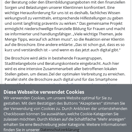
der Beratung oder den Elternbildungsangeboten mit den finanziellen
Sorgen und Belastungen unserer Klientinnen konfrontiert. Eine
wichtige Herausforderung für uns ist es deshalb, fachliches Wissen
wirkungsvoll zu vermitteln, entsprechende Hilfestellungen zu geben
und somit langfristig präventiv zu wirken.“ Das gemeinsame Projekt
ermöglicht niederschwellige finanzielle Bildung für Frauen und macht
sie informierter und handlungsfähiger. „Viele wichtige Themen, jede
Menge Tipps, worauf ich achten muss“, so die Reaktion einer Klientin
auf die Broschüre. Eine andere erklärte: „Das ist schon gut, dass es so
kurz und verständlich ist – und wenn es das jetzt auch digital gibt.“
Die Broschüre wird aktiv in bestehende Frauengruppen,
Stadtteilangebote und Beratungskontexte eingebracht. Auch hier
wird es eine intensive Zusammenarbeit aller betroffenen lokalen
Stellen geben, um dieses Ziel der optimalen Verbreitung zu erreichen.
Parallel steht die Broschüre auch digital und für das Smartphone
kompatibel unter
www.wiesbaden.de/frauen-rund-ums-geld
zur
Verfügung.
Diese Webseite verwendet Cookies
Wir verwenden Cookies, um unsere Website optimal für Sie zu
Herausgeber dieser Pressemitteilung ist das Pressereferat der
gestalten. Mit dem Bestätigen des Buttons "Akzeptieren" stimmen Sie
Landeshauptstadt Wiesbaden, Schlossplatz 6, 65183 Wiesbaden,
der Verwendung von Cookies zu. Durch Anklicken der untenstehenden
pressereferatwiesbadende. Bürgerinnen und Bürger können sich bei
Checkboxen können Sie auswählen, welche Cookie-Kategorien Sie
Fragen an das zuständige Dezernat oder Amt wenden.
zulassen möchten. Durch Klicken auf die Schaltfläche "Mehr anzeigen"
erhalten Sie eine Beschreibung jeder Kategorie. Weitere Informationen
finden Sie in unserer
Datenschutzerklärung
.