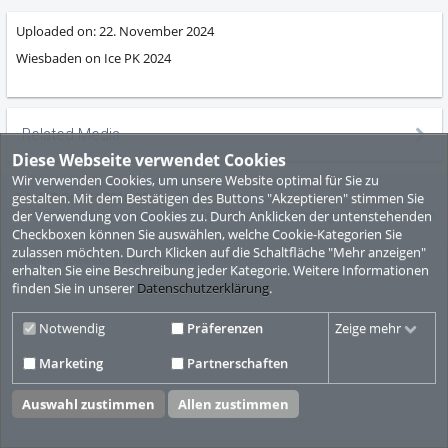
Uploaded on:
22. November 2024
Wiesbaden on Ice PK 2024
Related Media
Diese Webseite verwendet Cookies
Wir verwenden Cookies, um unsere Website optimal für Sie zu
© ViMP GmbH 2010-2026
Desktop Version
gestalten. Mit dem Bestätigen des Buttons "Akzeptieren" stimmen Sie
Nutzungsbedingungen
Datenschutzbestimmungen
Impressum
der Verwendung von Cookies zu. Durch Anklicken der untenstehenden
Checkboxen können Sie auswählen, welche Cookie-Kategorien Sie
zulassen möchten. Durch Klicken auf die Schaltfläche "Mehr anzeigen"
Video CMS powered by
ViMP (Ultimate)
© 2010-2026
erhalten Sie eine Beschreibung jeder Kategorie. Weitere Informationen
finden Sie in unserer
Datenschutzerklärung
.
Notwendig
Präferenzen
Zeige mehr
Marketing
Partnerschaften
Auswahl zustimmen
Allen zustimmen