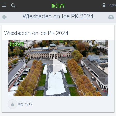
MENÜ
Suche
Login
Wiesbaden on Ice PK 2024
Wiesbaden on Ice PK 2024
Vid
abs
BigCityTV